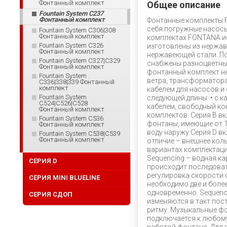
Фонтанный комплект
Общее описание
Fountain System C237
Фонтанный комплект
Фонтанные комплекты 
себя погружные насосы
Fountain System C306|308
Фонтанный комплект
комплектах FONTANA и
Fountain System C326
изготовлены из нержав
Фонтанный комплект
нержавеющей стали. П
Fountain System C327|C329
снабжены разноцветным
Фонтанный комплект
фонтанный комплект не
Fountain System
ветра, трансформатор
C336|338|339 Фонтанный
комплект
кабелем для насосов и
Fountain System
следующей длины: • с к
C524|C526|C528
кабелем, свободный кон
Фонтанный комплект
комплектов: Серия B в
Fountain System C536
фонтаны, имеющие от 1
Фонтанный комплект
воду наружу.Серия D в
Fountain System C538|C539
Фонтанный комплект
отличие – внешнее кол
вариантах комплектации
Sequencing – водная к
СЕРИЯ D
происходит последова
регулировка скорости 
СЕРИЯ MINI BLUELINE
необходимо две и боле
одновременно. Sequenci
СЕРИЯ СДОП
изменяются в такт пос
ритму. Музыкальные ф
подключается к любому 