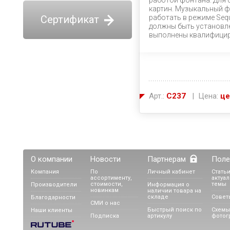
работой фонтана. Для 
картин. Музыкальный ф
Сертификат
работать в режиме Sequ
должны быть установл
выполнены квалифицир
Арт.:
C237
| Цена:
це
О компании
Новости
Партнерам
Поле
Компания
По
Личный кабинет
Статьи
ассортименту,
актуа
стоимости,
темы
Производители
Информация о
новинкам
наличии товара на
складе
Совет
Благодарности
СМИ о нас
Быстрый поиск по
Схемы
Наши клиенты
Подписка
артикулу
фотог