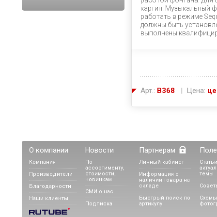
работой фонтана. Для 
картин. Музыкальный ф
работать в режиме Sequ
должны быть установл
выполнены квалифицир
Арт.:
B368
| Цена:
це
О компании
Новости
Партнерам
Поле
Компания
По
Личный кабинет
Статьи
ассортименту,
актуа
стоимости,
темы
Производители
Информация о
новинкам
наличии товара на
складе
Совет
Благодарности
СМИ о нас
Быстрый поиск по
Схемы
Наши клиенты
Подписка
артикулу
фотог