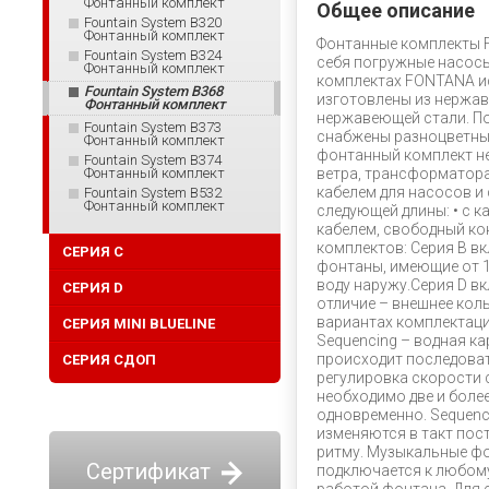
Фонтанный комплект
Общее описание
Fountain System B320
Фонтанный комплект
Фонтанные комплекты 
Fountain System B324
себя погружные насосы
Фонтанный комплект
комплектах FONTANA и
Fountain System B368
изготовлены из нержав
Фонтанный комплект
нержавеющей стали. П
Fountain System B373
снабжены разноцветным
Фонтанный комплект
фонтанный комплект не
Fountain System B374
Фонтанный комплект
ветра, трансформатор
кабелем для насосов и
Fountain System B532
Фонтанный комплект
следующей длины: • с к
кабелем, свободный кон
комплектов: Серия B в
СЕРИЯ C
фонтаны, имеющие от 1
воду наружу.Серия D в
СЕРИЯ D
отличие – внешнее кол
вариантах комплектации
СЕРИЯ MINI BLUELINE
Sequencing – водная к
происходит последова
СЕРИЯ СДОП
регулировка скорости 
необходимо две и боле
одновременно. Sequenci
изменяются в такт пос
ритму. Музыкальные ф
Сертификат
подключается к любому 