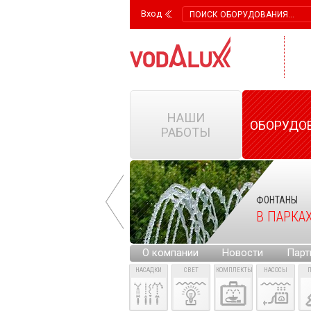
Вход
НАШИ
ОБОРУДО
РАБОТЫ
ФОНТАНЫ
ФОНТАНЫ
НА ГОРОДСКИХ
В ПАРКА
ПЛОЩАДЯХ
О компании
Новости
Парт
НАСАДКИ
СВЕТ
КОМПЛЕКТЫ
НАСОСЫ