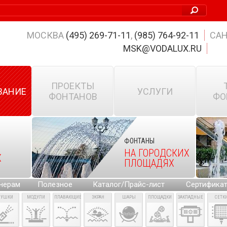
МОСКВА
(495) 269-71-11
,
(985) 764-92-11
САН
MSK@VODALUX.RU
ПРОЕКТЫ
ВАНИЕ
УСЛУГИ
ФОНТАНОВ
ФО
ФОНТАНЫ
НА ГОРОДСКИХ
Х
ПЛОЩАДЯХ
нерам
Полезное
Каталог/Прайс-лист
Сертифика
ПУШКИ
МОДУЛИ
ПЛАВАЮЩИЕ
ЭКРАН
ШАРЫ
ПЛОЩАДКИ
ЗАКЛАДНЫЕ
СЕТК