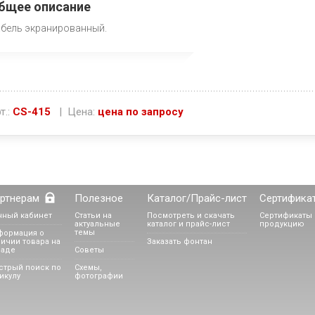
бщее описание
бель экранированный.
т.:
CS-415
| Цена:
цена по запросу
ртнерам
Полезное
Каталог/Прайс-лист
Сертифика
чный кабинет
Статьи на
Посмотреть и скачать
Сертификаты 
актуальные
каталог и прайс-лист
продукцию
темы
формация о
ичии товара на
Заказать фонтан
ладе
Советы
стрый поиск по
Схемы,
икулу
фотографии