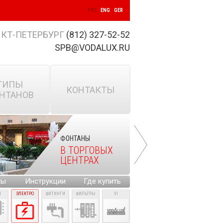
РУС
ENG
GER
КТ-ПЕТЕРБУРГ
(812) 327-52-52
SPB@VODALUX.RU
ТИПЫ
КОНТАКТЫ
НТАНОВ
ФОНТАНЫ
В ТОРГОВЫХ
ЦЕНТРАХ
ты
Инструкции
Где купить
И
ЭЛЕКТРО
ФИТИНГИ
ФИЛЬТРЫ
VI