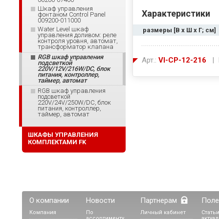
Шкаф управления
Характеристики
фонтаном Control Panel
009200-011000
Water Level шкаф
размеры [В х Ш х Г; см]
управления доливом: реле
контроля уровня, автомат,
трансформатор клапана
RGB шкаф управления
Арт.:
VI-CP-12-216
| 
подсветкой
220V/12V/216W/DC, блок
питания, контроллер,
таймер, автомат
RGB шкаф управления
подсветкой
220V/24V/250W/DC, блок
питания, контроллер,
таймер, автомат
ШКАФЫ УПРАВЛЕНИЯ
КОМПЛЕКТАМИ FK
О компании
Новости
Партнерам
Поле
Компания
По
Личный кабинет
Статьи
ассортименту,
актуа