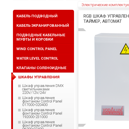
Электрические комплекту
RGB ШКАФ УПРАВЛЕНИ
КАБЕЛЬ ПОДВОДНЫЙ
ТАЙМЕР, АВТОМАТ
КАБЕЛЬ ЭКРАНИРОВАННЫЙ
ПОДВОДНЫЕ КАБЕЛЬНЫЕ
МУФТЫ И КОРОБКИ
WIND CONTROL PANEL
WATER LEVEL CONTROL
КЛАПАНЫ СОЛЕНОИДНЫЕ
ШКАФЫ УПРАВЛЕНИЯ
Шкаф управления DMX
светильниками
220V/12V/24V
Шкаф управления
фонтаном Control Panel
017000-020400
Шкаф управления
фонтаном Control Panel
192000-231000
Шкаф управления
фонтаном Сontrol Panel
06200-07400