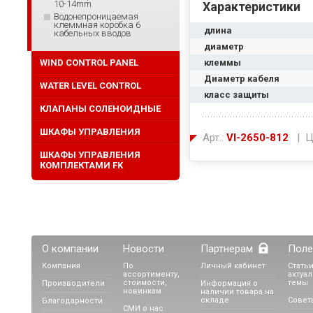
10-14mm
Характеристики
Водонепроницаемая
клеммная коробка 6
длина
кабельных вводов
диаметр
WIND CONTROL PANEL
клеммы
Диаметр кабеля
WATER LEVEL CONTROL
класс защиты
КЛАПАНЫ СОЛЕНОИДНЫЕ
ШКАФЫ УПРАВЛЕНИЯ
Арт.:
VI-2650-812
| Ц
ШКАФЫ УПРАВЛЕНИЯ
КОМПЛЕКТАМИ FK
О компании
Новости
Партнерам
Поле
Компания
По
Личный кабинет
Статьи
ассортименту,
актуа
стоимости,
темы
Производители
Информация о
новинкам
наличии товара на
складе
Совет
Благодарности
СМИ о нас