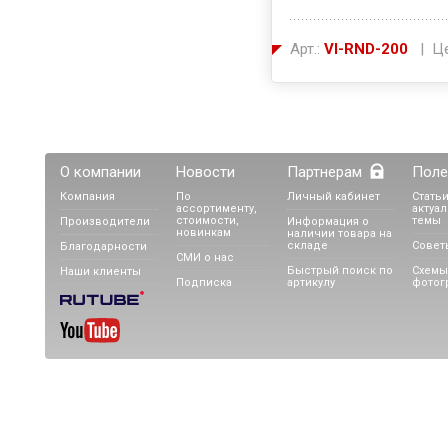
Арт.:
VI-RND-200
| Це
О компании
Новости
Партнерам
Поле
Компания
По
Личный кабинет
Статьи
ассортименту,
актуа
стоимости,
темы
Производители
Информация о
новинкам
наличии товара на
складе
Совет
Благодарности
СМИ о нас
Быстрый поиск по
Схемы
Наши клиенты
Подписка
артикулу
фотог