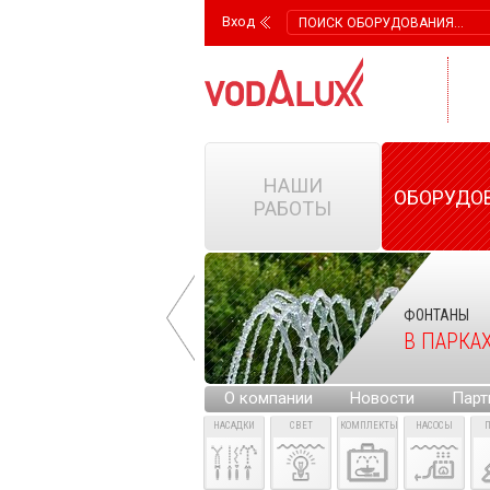
Вход
НАШИ
ОБОРУДО
РАБОТЫ
ФОНТАНЫ
ФОНТАНЫ
НА ГОРОДСКИХ
В ПАРКА
ПЛОЩАДЯХ
О компании
Новости
Парт
НАСАДКИ
СВЕТ
КОМПЛЕКТЫ
НАСОСЫ