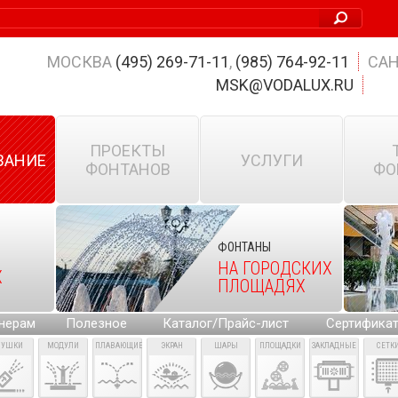
МОСКВА
(495) 269-71-11
,
(985) 764-92-11
САН
MSK@VODALUX.RU
ПРОЕКТЫ
ВАНИЕ
УСЛУГИ
ФОНТАНОВ
ФО
ФОНТАНЫ
НА ГОРОДСКИХ
Х
ПЛОЩАДЯХ
нерам
Полезное
Каталог/Прайс-лист
Сертифика
ПУШКИ
МОДУЛИ
ПЛАВАЮЩИЕ
ЭКРАН
ШАРЫ
ПЛОЩАДКИ
ЗАКЛАДНЫЕ
СЕТК