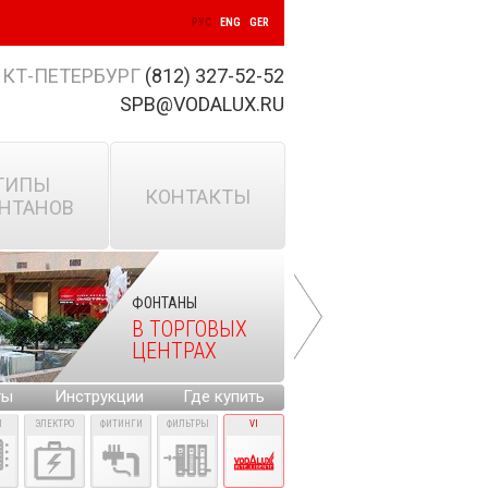
РУС
ENG
GER
КТ-ПЕТЕРБУРГ
(812) 327-52-52
SPB@VODALUX.RU
ТИПЫ
КОНТАКТЫ
НТАНОВ
ФОНТАНЫ
В ТОРГОВЫХ
ЦЕНТРАХ
ты
Инструкции
Где купить
И
ЭЛЕКТРО
ФИТИНГИ
ФИЛЬТРЫ
VI