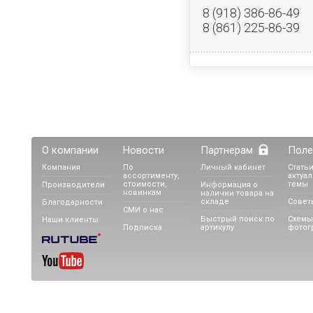
8 (918) 386-86-49
8 (861) 225-86-39
О компании
Новости
Партнерам
Поле
Компания
По
Личный кабинет
Статьи
ассортименту,
актуа
стоимости,
темы
Производители
Информация о
новинкам
наличии товара на
складе
Совет
Благодарности
СМИ о нас
Быстрый поиск по
Схемы
Наши клиенты
Подписка
артикулу
фотог