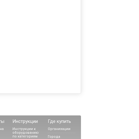
ты
Инструкции
Где купить
на
Инструкции к
Организации
оборудованию
по категориям
Города