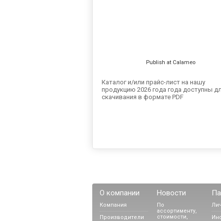
Publish at Calameo
Каталог и/или прайс-лист на нашу
продукцию 2026 года года доступны д
скачивания в формате PDF
О компании
Новости
Па
Компания
По
Ли
ассортименту,
стоимости,
Производители
Ин