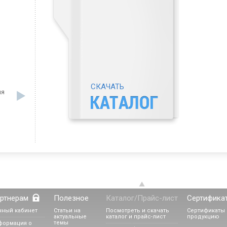
СКАЧАТЬ
ля
ртнерам
Полезное
Каталог/Прайс-лист
Сертифика
чный кабинет
Статьи на
Посмотреть и скачать
Сертификаты 
актуальные
каталог и прайс-лист
продукцию
темы
формация о