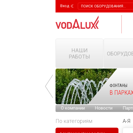
Вход
НАШИ
ОБОРУДО
РАБОТЫ
ФОНТАНЫ
ФОНТАНЫ
НА ГОРОДСКИХ
В ПАРКА
ПЛОЩАДЯХ
О компании
Новости
Парт
По категориям
А-Я