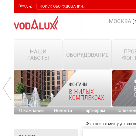
Вход
МОСКВА
(
НАШИ
ПРО
ОБОРУДОВАНИЕ
РАБОТЫ
ФОН
ФОНТАНЫ
В ЖИЛЫХ
КОМПЛЕКСАХ
О компании
Новости
Партнерам
Полезно
Фонтаны по месту установ