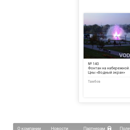
№ 140
Фонтан на набережной
Цны «Водный экран»
Тамбов
О компании
Новости
Партнерам
Поле