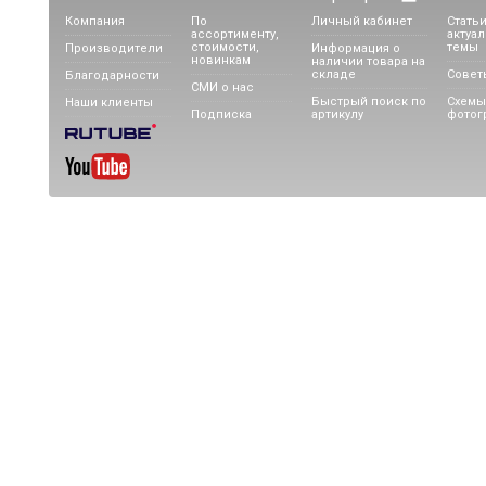
Компания
По
Личный кабинет
Статьи
ассортименту,
актуа
стоимости,
темы
Производители
Информация о
новинкам
наличии товара на
складе
Совет
Благодарности
СМИ о нас
Быстрый поиск по
Схемы
Наши клиенты
Подписка
артикулу
фотог