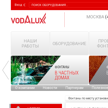
Вход
МОСКВА
(
НАШИ
ПРО
ОБОРУДОВАНИЕ
РАБОТЫ
ФОН
ФОНТАНЫ
В ЧАСТНЫХ
ДОМАХ
О компании
Новости
Партнерам
Полезно
Фонтаны по месту установ