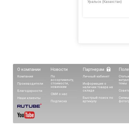
Уральск (Казахстан)
О компании
Новости
Партнерам
Поле
Компания
По
Личный кабинет
Статьи
ассортименту,
актуа
стоимости,
темы
Производители
Информация о
новинкам
наличии товара на
складе
Совет
Благодарности
СМИ о нас
Быстрый поиск по
Схемы
Наши клиенты
Подписка
артикулу
фотог