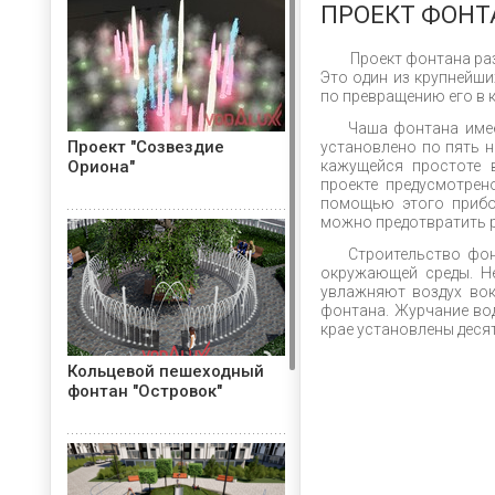
ПРОЕКТ ФОНТ
Проект фонтана разр
Это один из крупнейши
по превращению его в 
Чаша фонтана имеет
Проект "Созвездие
установлено по пять н
Ориона"
кажущейся простоте 
проекте предусмотрен
помощью этого прибор
можно предотвратить р
Строительство фонт
окружающей среды. Н
увлажняют воздух вок
фонтана. Журчание во
крае установлены деся
Кольцевой пешеходный
фонтан "Островок"