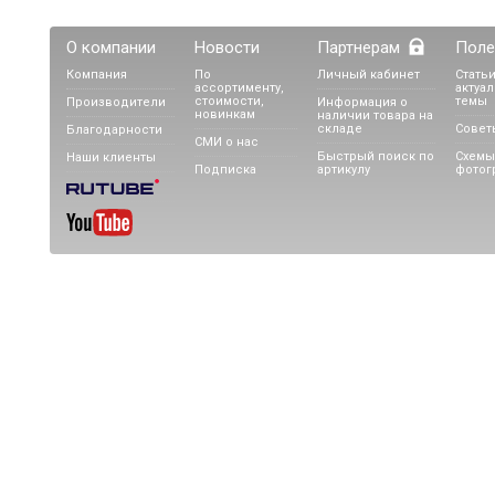
О компании
Новости
Партнерам
Поле
Пешеходный блочный
Компания
По
Личный кабинет
Статьи
ассортименту,
актуа
фонтан с засыпкой
стоимости,
темы
Производители
Информация о
галькой
новинкам
наличии товара на
складе
Совет
Благодарности
СМИ о нас
Быстрый поиск по
Схемы
Наши клиенты
Подписка
артикулу
фотог
Фонтан ручей "Ящерица"