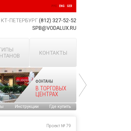
РУС
ENG
GER
КТ-ПЕТЕРБУРГ
(812) 327-52-52
SPB@VODALUX.RU
ТИПЫ
КОНТАКТЫ
НТАНОВ
ФОНТАНЫ
В ТОРГОВЫХ
ЦЕНТРАХ
ты
Инструкции
Где купить
Проект № 79