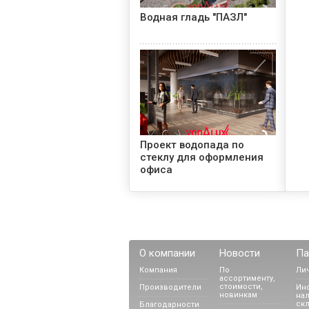
Водная гладь "ПАЗЛ"
Проект водопада по
стеклу для оформления
офиса
О компании
Новости
Па
Компания
По
Ли
ассортименту,
стоимости,
Производители
Ин
новинкам
Проект фонтана с
нал
ск
Благодарности