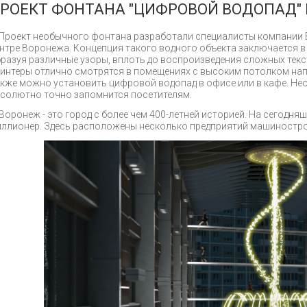
РОЕКТ ФОНТАНА "ЦИФРОВОЙ ВОДОПАД" 
Проект необычного фонтана разработали специалисты компании В
нтре Воронежа. Концепция такого водного объекта заключается в 
разуя различные узоры, вплоть до воспроизведения сложных текс
интеры отлично смотрятся в помещениях с высоким потолком нап
кже можно установить цифровой водопад в офисе или в кафе. Не
солютно точно запомнится посетителям.
Воронеж - это город с более чем 400-летней историей. На сегодняш
ллионер. Здесь расположены несколько предприятий машиностр