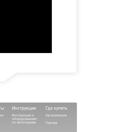
ты
Инструкции
Где купить
на
Инструкции к
Организации
оборудованию
по категориям
Города