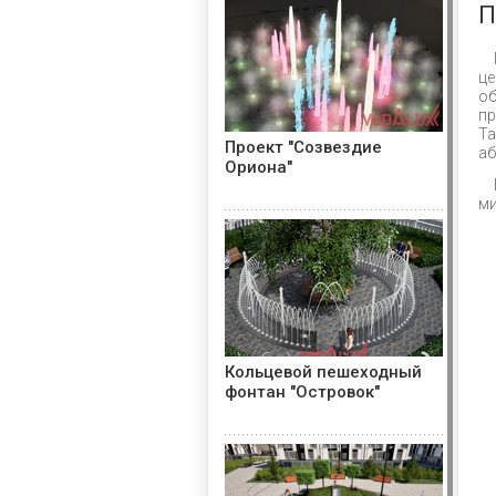
П
це
об
пр
Та
Проект "Созвездие
аб
Ориона"
ми
Кольцевой пешеходный
фонтан "Островок"