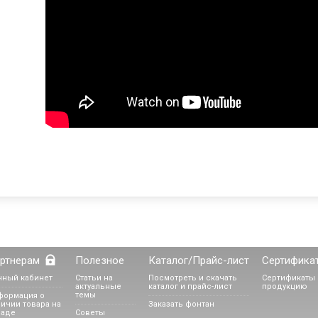
ртнерам
Полезное
Каталог/Прайс-лист
Сертифика
чный кабинет
Статьи на
Посмотреть и скачать
Сертификаты 
актуальные
каталог и прайс-лист
продукцию
темы
формация о
ичии товара на
Заказать фонтан
ладе
Советы