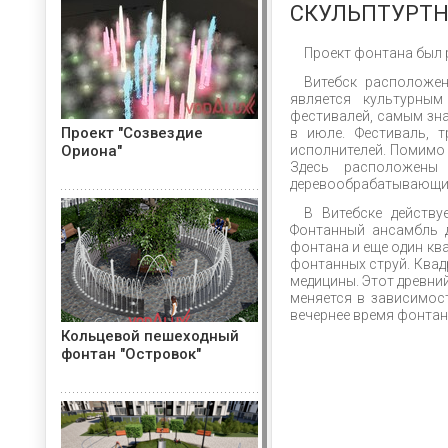
СКУЛЬПТУРТН
Проект фонтана был 
Витебск расположен
является культурным
фестивалей, самым зна
Проект "Созвездие
в июле. Фестиваль, 
Ориона"
исполнителей. Помимо
Здесь расположены 
деревообрабатывающие
В Витебске действ
Фонтанный ансамбль 
фонтана и еще один кв
фонтанных струй. Ква
медицины. Этот древни
меняется в зависимост
вечернее время фонтан
Кольцевой пешеходный
фонтан "Островок"