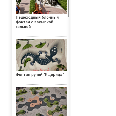
Пешеходный блочный
фонтан с засыпкой
галькой
Фонтан ручей "Ящерица"