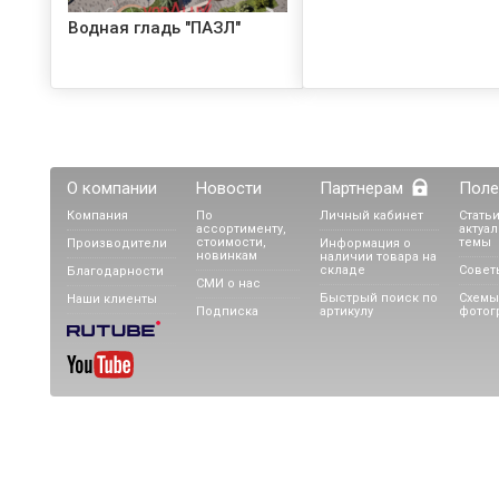
Водная гладь "ПАЗЛ"
О компании
Новости
Партнерам
Поле
Компания
По
Личный кабинет
Статьи
ассортименту,
актуа
Проект водопада по
стоимости,
темы
Производители
Информация о
стеклу для оформления
новинкам
наличии товара на
складе
Совет
Благодарности
офиса
СМИ о нас
Быстрый поиск по
Схемы
Наши клиенты
Подписка
артикулу
фотог
Проект фонтана с