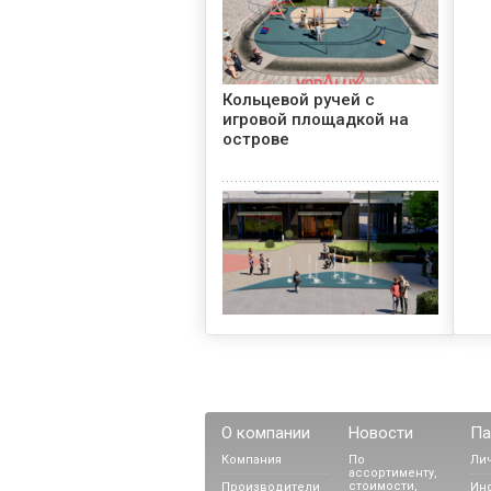
Кольцевой ручей с
игровой площадкой на
острове
Пешеходный фонтан
«Капля»
О компании
Новости
Па
Компания
По
Ли
ассортименту,
стоимости,
Производители
Ин