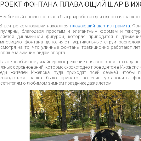
РОЕКТ ФОНТАНА ПЛАВАЮЩИЙ ШАР В И
Необычный проект фонтана был разработан для одного из парков
В центре композиции находится
плавающий шар из гранита
. Фо
опулярны, благодаря простым и элегантным формам и тексту
вляется динамичной фигурой, которая приводится в движен
омпозицию фонтана дополняют вертикальные струи располож
смотря на то, что уличные фонтаны традиционно работают ле
священа зимним видам спорта.
Такое необычное дизайнерское решение связано с тем, что в данн
жных соревнований, которые ежежегодно проводятся в Ижевске.
реди жителей Ижевска, туда приходят всей семьей чтобы п
уководством парка было принято решение установить фон
сетителям о любимом зимнем празднике даже летом.