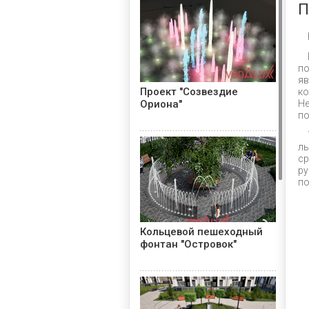
П
п
я
Проект "Созвездие
к
Ориона"
Не
по
лы
с
р
по
Кольцевой пешеходный
фонтан "Островок"