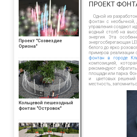
ПРОЕКТ ФОНТ
Одной из разработо
фонтан с необычной, 
управления создают и
водный столб на высо
энергия. Эта особен
Проект "Созвездие
энергосберегающая LED
Ориона"
белого до ярко розово
примеров реализации 
фонтан в городе Кл
композицией, котор
рекомендуют обратить
площади или парка. Фо
и цветовых решений 
местность, запомнитьс
Кольцевой пешеходный
фонтан "Островок"