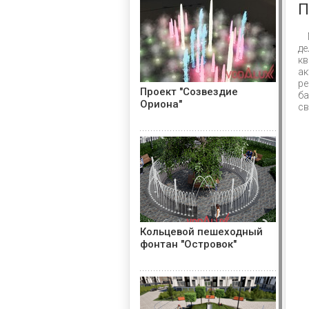
П
де
кв
ак
ре
Проект "Созвездие
б
Ориона"
св
Кольцевой пешеходный
фонтан "Островок"