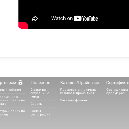
ртнерам
Полезное
Каталог/Прайс-лист
Сертифика
чный кабинет
Статьи на
Посмотреть и скачать
Сертификаты 
актуальные
каталог и прайс-лист
продукцию
темы
формация о
ичии товара на
Заказать фонтан
ладе
Советы
стрый поиск по
Схемы,
икулу
фотографии