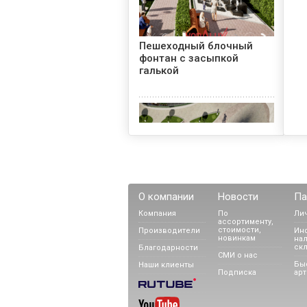
Пешеходный блочный
фонтан с засыпкой
галькой
О компании
Новости
Па
Фонтан ручей "Ящерица"
Компания
По
Ли
ассортименту,
стоимости,
Производители
Ин
новинкам
нал
ск
Благодарности
СМИ о нас
Бы
Наши клиенты
Подписка
арт