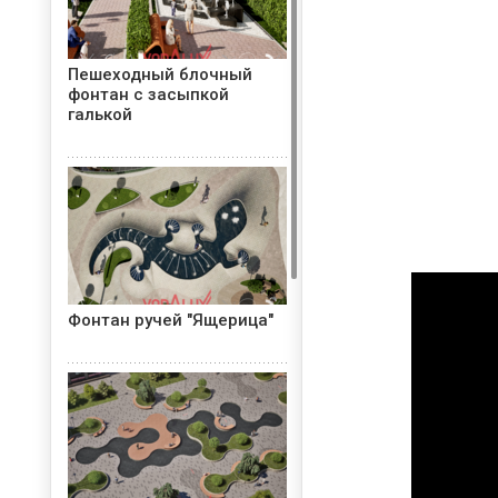
Пешеходный блочный
фонтан с засыпкой
галькой
Фонтан ручей "Ящерица"