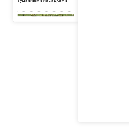
туманными насадками
Проект водопада для
строительства на
набережной Сочи