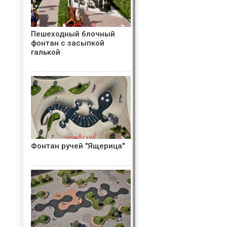
Пешеходный блочный
фонтан с засыпкой
галькой
Фонтан ручей "Ящерица"