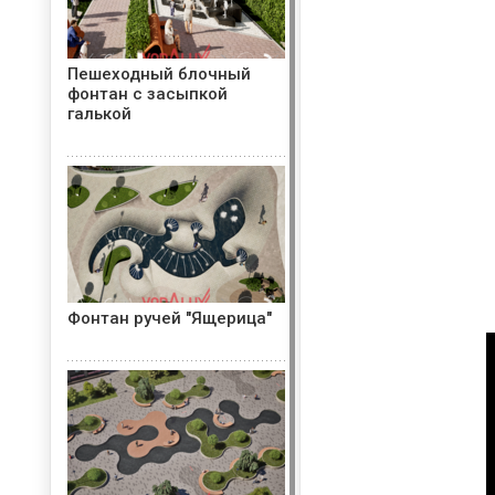
Пешеходный блочный
фонтан с засыпкой
галькой
Фонтан ручей "Ящерица"