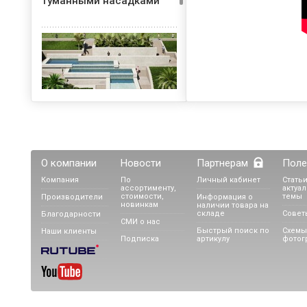
туманными насадками
Проект водопада для
строительства на
набережной Сочи
О компании
Новости
Партнерам
Поле
Компания
По
Личный кабинет
Статьи
ассортименту,
актуа
стоимости,
темы
Производители
Информация о
новинкам
наличии товара на
складе
Совет
Благодарности
СМИ о нас
Быстрый поиск по
Схемы
Наши клиенты
Подписка
артикулу
фотог