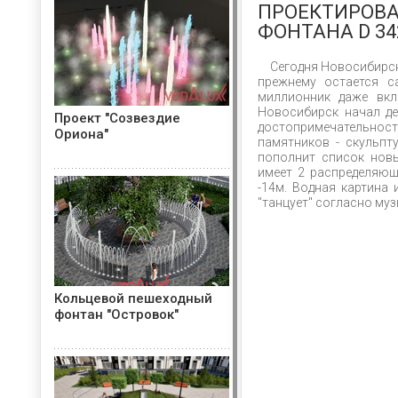
ПРОЕКТИРОВА
ФОНТАНА D 34
Сегодня Новосибирск
прежнему остается с
миллионник даже вкл
Новосибирск начал де
Проект "Созвездие
достопримечательност
Ориона"
памятников - скульпт
пополнит список нов
имеет 2 распределяющ
-14м. Водная картина
"танцует" согласно му
Кольцевой пешеходный
фонтан "Островок"