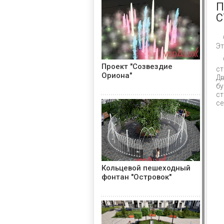
П
С
Эт
Проект "Созвездие
ст
Ориона"
Дв
бу
ст
с
Кольцевой пешеходный
фонтан "Островок"