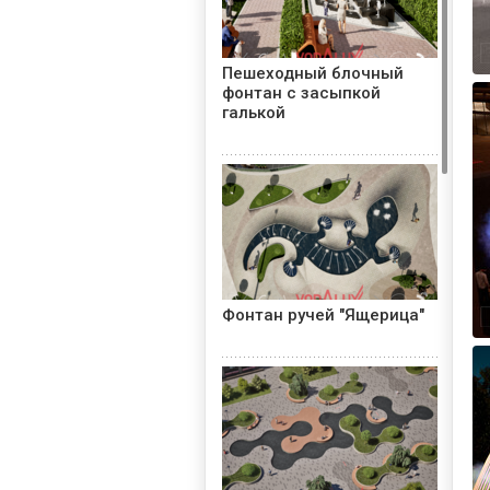
Пешеходный блочный
фонтан с засыпкой
галькой
Фонтан ручей "Ящерица"