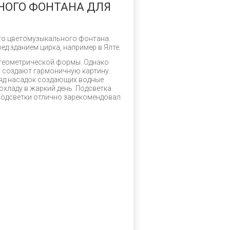
НОГО ФОНТАНА ДЛЯ
го цветомузыкального фонтана.
д зданием цирка, например в Ялте.
геометрической формы. Однако
ов создают гармоничную картину.
ряд насадок создающих водные
хладу в жаркий день. Подсветка
 подсветки отлично зарекомендовал