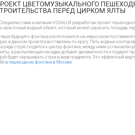
РОЕКТ ЦВЕТОМУЗЫКАЛЬНОГО ПЕШЕХОД
ТРОИТЕЛЬСТВА ПЕРЕД ЦИРКОМ ЯЛТЫ
Специалистами компании VODALUX разработан проект пешеходно
о красочный водный объект, который может украсить площадь пере
Чаша будущего фонтана расположится на невысоком постаменте 
руи, в данном проекте расставлены по кругу. Пять водных контур
а ряда струй сходятся к центру фонтана, между ними установлен 
кеты, а распыляющие насадки добавят динамичности и подарят про
руй будет окрашивать струи в виде градиента. Это эффектный вид
ебя
в пешеходном фонтане в Москве
.